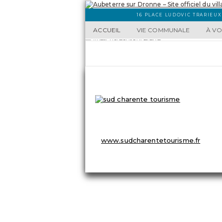
16 PLACE LUDOVIC TRARIEUX
ACCUEIL
VIE COMMUNALE
À VO
OFFICE DE TOURISME
8 Place du Champ de Foire
☏ 05 45 98 57 18
info@sudcharentetourisme.fr
www.sudcharentetourisme.fr
© 2026
Aubeterre sur Dronne – Site officiel du vill