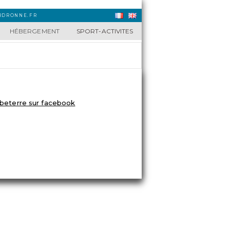
URDRONNE.FR
HÉBERGEMENT
SPORT-ACTIVITES
ETROUVEZ-NOUS-SUR-FACEBOOK
es personnelles
■ realisation :
©Linden Webdesign