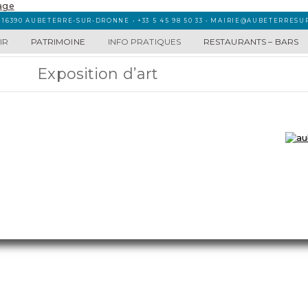
 16390 AUBETERRE-SUR-DRONNE • +33 5 45 98 50 33 • MAIRIE@AUBETERRES
IR
PATRIMOINE
INFO PRATIQUES
RESTAURANTS – BARS
Exposition d’art
MAIRIE D’ AUBETERRE SUR DRONNE
R
16 Place Ludovic Trarieux
16390 Aubeterre-sur-Dronne
☏ 05 45 98 50 33
mairie@aubeterresurdronne.fr
Ouverte de 9h à 12.30h
Fermé le samedi et dimanche
age
■
Mentions légales
■
Confidentialité des donné