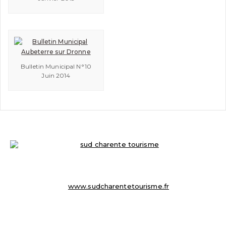
Bulletin Municipal N°10
Juin 2014
OFFICE DE TOURISME
8 Place du Champ de Foire
☏ 05 45 98 57 18
info@sudcharentetourisme.fr
www.sudcharentetourisme.fr
MAIRIE D’ AUBETERRE SUR DRONNE