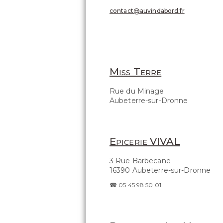
contact@auvindabord.fr
Miss Terre
Rue du Minage
Aubeterre-sur-Dronne
Epicerie VIVAL
3 Rue Barbecane
16390 Aubeterre-sur-Dronne
☎ 05 45 98 50 01