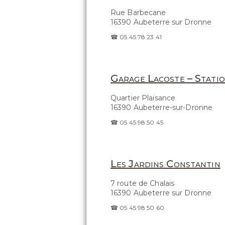
Rue Barbecane
16390 Aubeterre sur Dronne
☎ 05 45 78 23 41
Garage Lacoste – Statio
Quartier Plaisance
16390 Aubeterre-sur-Dronne
☎ 05 45 98 50 45
Les Jardins Constantin
7 route de Chalais
16390 Aubeterre sur Dronne
☎ 05 45 98 50 60