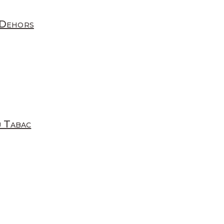
u Dehors
u Tabac