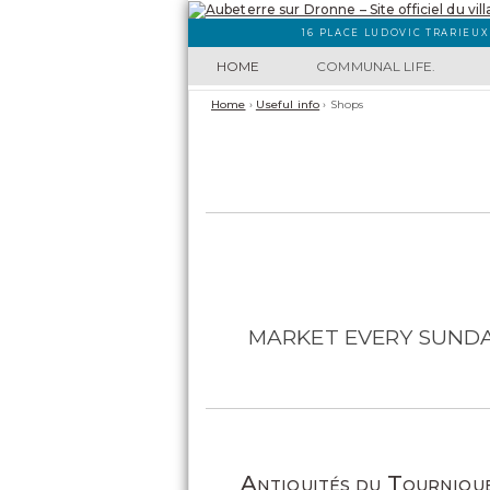
16 PLACE LUDOVIC TRARIEUX
HOME
COMMUNAL LIFE.
Home
›
Useful info
›
Shops
MARKET EVERY SUNDA
Antiquités du Tourniqu