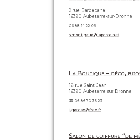
2 rue Barbecane
16390 Aubeterre-sur-Dronne
06 88 14 22 09
s.montigaud@laposte.net
La Boutique – déco, bijo
18 rue Saint Jean
16390 Aubeterre sur Dronne
☎ 06 86 70 36 23
j-gardan@free.fr
Salon de coiffure “de m