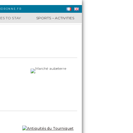
URDRONNE.FR
ES TO STAY
SPORTS – ACTIVITIES