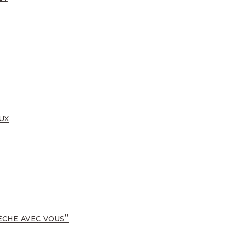
ux
èche avec vous”