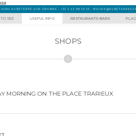
 16390 AUBETERRE-SUR-DRONNE • +33 5 45 98 50 33 • MAIRIE@AUBETERRES
TO SEE
USEFUL INFO
RESTAURANTS-BARS
PLAC
SHOPS
Y MORNING ON THE PLACE TRARIEUX
et