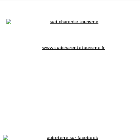
OFFICE DE TOURISME
8 Place du Champ de Foire
☏ 05 45 98 57 18
info@sudcharentetourisme.fr
www.sudcharentetourisme.fr
MAIRIE D’ AUBETERRE SUR DRONNE
16 Place Ludovic Trarieux
16390 Aubeterre-sur-Dronne
☏ 05 45 98 50 33
mairie@aubeterresurdronne.fr
Ouverte de 9h à 12.30h
Fermé le samedi et dimanche
RETROUVEZ-NOUS-SUR-FACEBOOK