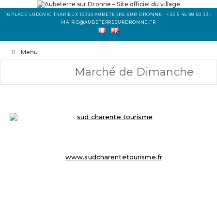
16 PLACE LUDOVIC TRARIEUX 16390 AUBETERRE-SUR-DRONNE • +33 5 45 98 50 33 •
MAIRIE@AUBETERRESURDRONNE.FR
Menu
Marché de Dimanche
OFFICE DE TOURISME
8 Place du Champ de Foire
☏ 05 45 98 57 18
info@sudcharentetourisme.fr
www.sudcharentetourisme.fr
MAIRIE D’ AUBETERRE SUR DRONNE
16 Place Ludovic Trarieux
16390 Aubeterre-sur-Dronne