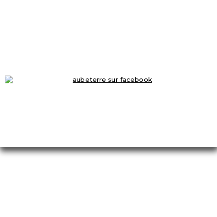
☏ 05 45 98 50 33
mairie@aubeterresurdronne.fr
Ouverte de 9h à 12.30h
Fermé le samedi et dimanche
RETROUVEZ-NOUS-SUR-FACEBOOK
© 2026
Aubeterre sur
Dronne – Site officiel du
village
■
Mentions légales
■
Confidentialité des données personnelles
■ realisation :
©Linden
Webdesign