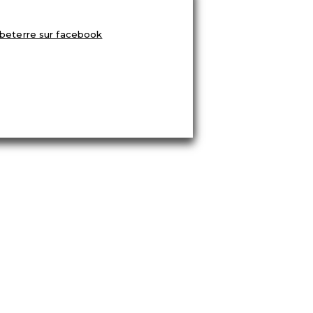
ETROUVEZ-NOUS-SUR-FACEBOOK
es personnelles
■ realisation :
©Linden Webdesign