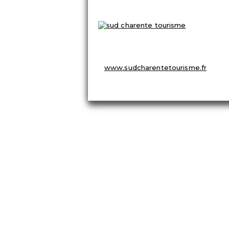
OFFICE DE TOURISME
8 Place du Champ de Foire
☏ 05 45 98 57 18
info@sudcharentetourisme.fr
www.sudcharentetourisme.fr
© 2026
Aubeterre sur Dronne – Site officiel du vill