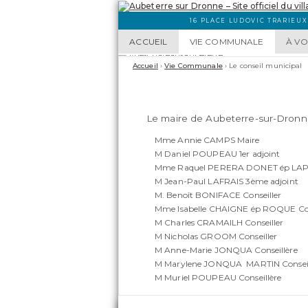
16 PLACE LUDOVIC TRARIEUX
ACCUEIL
VIE COMMUNALE
À VO
Accueil
›
Vie Communale
›
Le conseil municipal
Le maire de Aubeterre-sur-Dronne
Mme Annie CAMPS Maire
M Daniel POUPEAU 1er adjoint
Mme Raquel PERERA DONET ép LAP
M Jean-Paul LAFRAIS 3ème adjoint
M. Benoît BONIFACE Conseiller
Mme Isabelle CHAIGNE ép ROQUE Con
M Charles CRAMAILH Conseiller
M Nicholas GROOM Conseiller
M Anne-Marie JONQUA Conseillère
M Marylene JONQUA MARTIN Conseil
M Muriel POUPEAU Conseillère