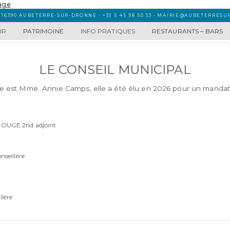
 16390 AUBETERRE-SUR-DRONNE • +33 5 45 98 50 33 • MAIRIE@AUBETERRES
IR
PATRIMOINE
INFO PRATIQUES
RESTAURANTS – BARS
LE CONSEIL MUNICIPAL
 est Mme Annie Camps, elle a été élu en 2026 pour un mandat d
OUGE 2nd adjoint
seillère
lère