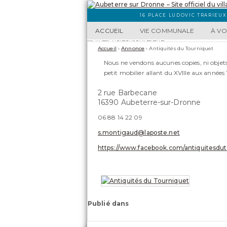
16 PLACE LUDOVIC TRARIEUX
ACCUEIL
VIE COMMUNALE
À VO
Accueil
›
Annonce
›
Antiquités du Tourniquet
Nous ne vendons aucunes copies, ni objet
petit mobilier allant du XVIIIe aux années
2 rue Barbecane
16390 Aubeterre-sur-Dronne
06 88 14 22 09
s.montigaud@laposte.net
https://www.facebook.com/antiquitesdut
Publié dans