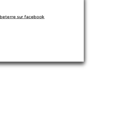
ETROUVEZ-NOUS-SUR-FACEBOOK
es personnelles
■ realisation :
©Linden Webdesign