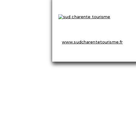
OFFICE DE TOURISME
8 Place du Champ de Foire
☏ 05 45 98 57 18
info@sudcharentetourisme.fr
www.sudcharentetourisme.fr
© 2026
Aubeterre sur Dronne – Site officiel du vill