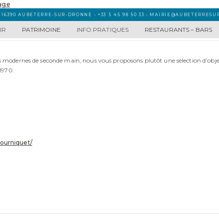
 16390 AUBETERRE-SUR-DRONNE • +33 5 45 98 50 33 • MAIRIE@AUBETERRES
IR
PATRIMOINE
INFO PRATIQUES
RESTAURANTS – BARS
s modernes de seconde main, nous vous proposons plutôt une sélection d’obje
 1970.
ourniquet/