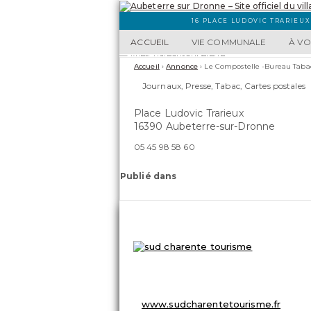
16 PLACE LUDOVIC TRARIEUX
ACCUEIL
VIE COMMUNALE
À VO
Accueil
›
Annonce
›
Le Compostelle -Bureau Taba
Journaux, Presse, Tabac, Cartes postales
Place Ludovic Trarieux
16390 Aubeterre-sur-Dronne
05 45 98 58 60
Publié dans
OFFICE DE TOURISME
8 Place du Champ de Foire
☏ 05 45 98 57 18
info@sudcharentetourisme.fr
www.sudcharentetourisme.fr