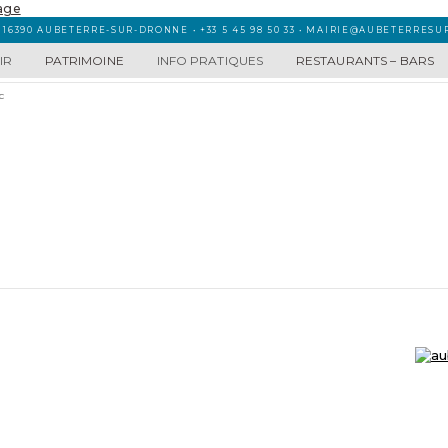
 16390 AUBETERRE-SUR-DRONNE • +33 5 45 98 50 33 • MAIRIE@AUBETERRES
IR
PATRIMOINE
INFO PRATIQUES
RESTAURANTS – BARS
c
MAIRIE D’ AUBETERRE SUR DRONNE
R
16 Place Ludovic Trarieux
16390 Aubeterre-sur-Dronne
☏ 05 45 98 50 33
mairie@aubeterresurdronne.fr
Ouverte de 9h à 12.30h