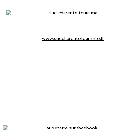
OFFICE DE TOURISME
8 Place du Champ de Foire
☏ 05 45 98 57 18
info@sudcharentetourisme.fr
www.sudcharentetourisme.fr
MAIRIE D’ AUBETERRE SUR DRONNE
16 Place Ludovic Trarieux
16390 Aubeterre-sur-Dronne
☏ 05 45 98 50 33
mairie@aubeterresurdronne.fr
Ouverte de 9h à 12.30h
Fermé le samedi et dimanche
RETROUVEZ-NOUS-SUR-FACEBOOK