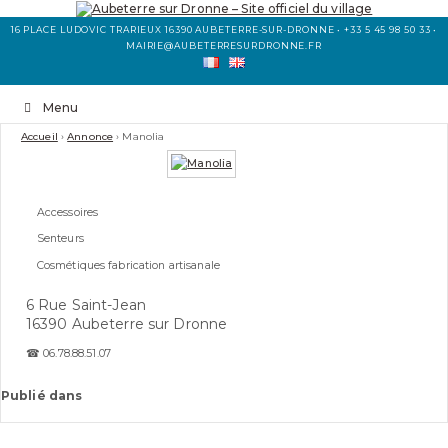
16 PLACE LUDOVIC TRARIEUX 16390 AUBETERRE-SUR-DRONNE • +33 5 45 98 50 33 •
MAIRIE@AUBETERRESURDRONNE.FR
Menu
Accueil
›
Annonce
›
Manolia
Accessoires
Senteurs
Cosmétiques fabrication artisanale
6 Rue Saint-Jean
16390 Aubeterre sur Dronne
☎ 06.78.88.51.07
Publié dans